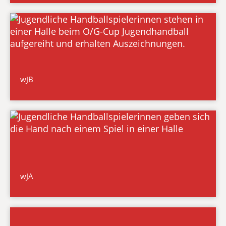
wJB
wJA