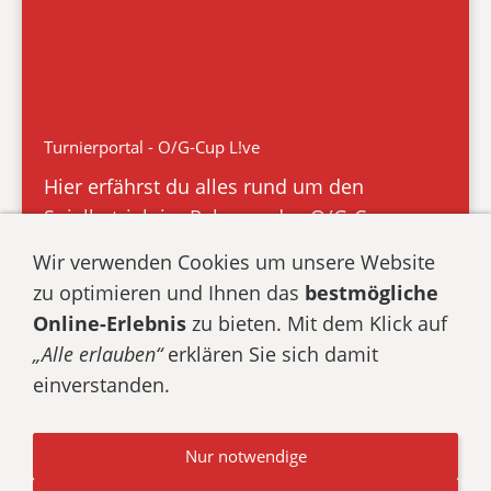
Turnierportal - O/G-Cup L!ve
Hier erfährst du alles rund um den
Spielbetrieb im Rahmen des O/G-Cups
Wir verwenden Cookies um unsere Website
zu optimieren und Ihnen das
bestmögliche
Online-Erlebnis
zu bieten. Mit dem Klick auf
„Alle erlauben“
erklären Sie sich damit
Datenschutz
Impressum
Cookies
einverstanden.
Texte, Bilder, Grafiken und Videos sowie auf unserer
Nur notwendige
Webseite unterliegen dem Schutz des Urheberrechts und
anderer Schutzgesetze. Alle Rechte vorbehalten.