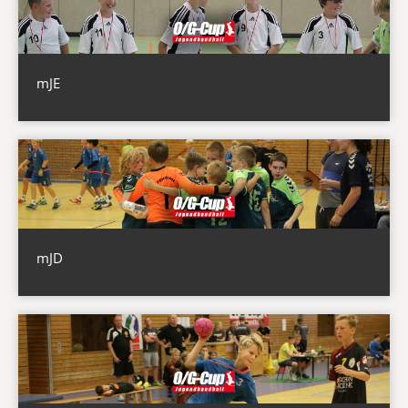
mJE
mJD