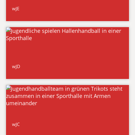
wJE
wJD
wJC