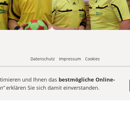
Datenschutz
Impressum
Cookies
 unserer Webseite unterliegen dem Schutz des Urheberrechts und an
timieren und Ihnen das
bestmögliche Online-
SG WAGRIEN | O/G-Cup 2026 •
E-Mail senden
• Zum O/G-Cup
anme
en“
erklären Sie sich damit einverstanden.