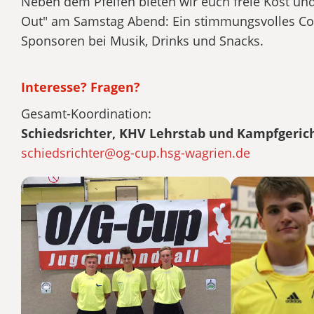
Neben dem Pfeifen bieten wir euch freie Kost und 
Out" am Samstag Abend: Ein stimmungsvolles Com
Sponsoren bei Musik, Drinks und Snacks.
Interesse? Fragen?
Gesamt-Koordination:
Schiedsrichter, KHV Lehrstab und Kampfgericht
schiedsrichter@og-cup.hsg-wagrien.de