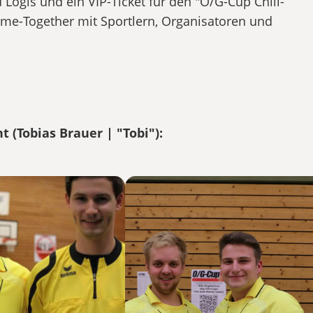
Logis und ein VIP-Ticket für den "O/G-Cup Chill-
e-Together mit Sportlern, Organisatoren und
 (Tobias Brauer | "Tobi"):