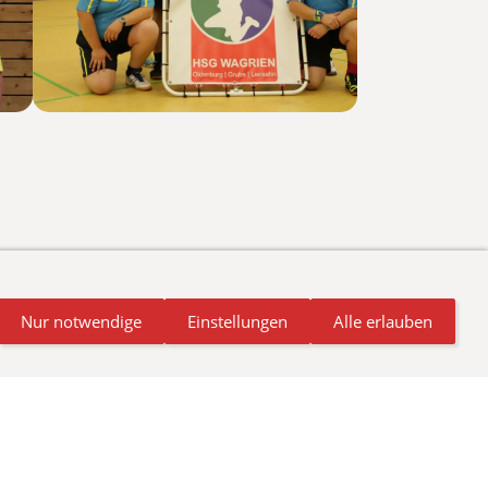
derer Schutzgesetze. Alle Rechte vorbehalten.
lden
Nur notwendige
Einstellungen
Alle erlauben