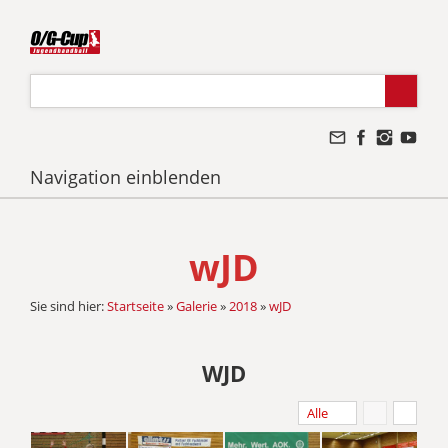
Navigation einblenden
wJD
Sie sind hier:
Startseite
»
Galerie
»
2018
»
wJD
WJD
Alle