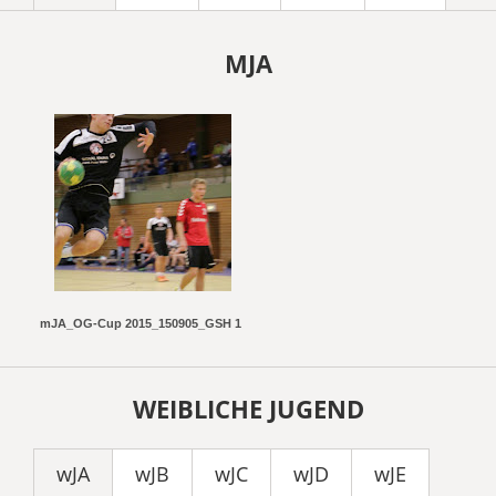
MJA
mJA_OG-Cup 2015_150905_GSH 1
WEIBLICHE JUGEND
wJA
wJB
wJC
wJD
wJE