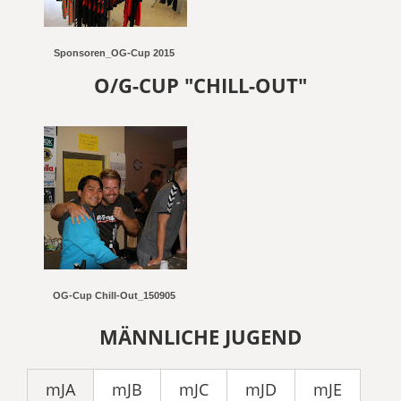
Sponsoren_OG-Cup 2015
O/G-CUP "CHILL-OUT"
OG-Cup Chill-Out_150905
MÄNNLICHE JUGEND
mJA
mJB
mJC
mJD
mJE