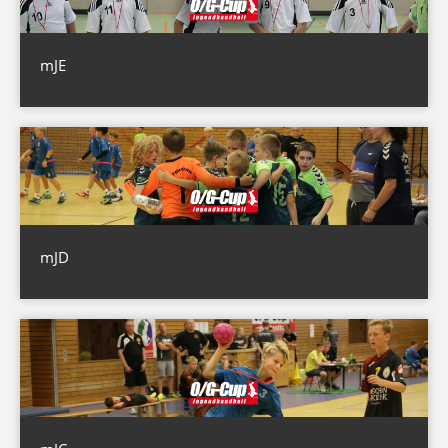
mJE
mJD