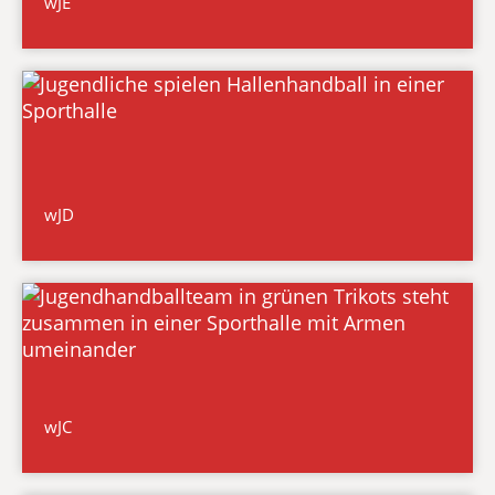
wJE
wJD
wJC