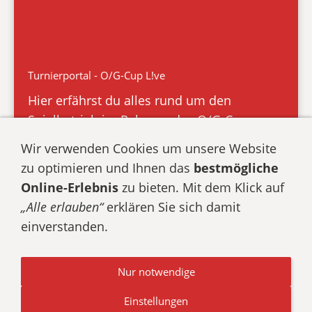
Turnierportal - O/G-Cup L!ve
Hier erfährst du alles rund um den
Spielbetrieb im Rahmen des O/G-Cups
Wir verwenden Cookies um unsere Website
zu optimieren und Ihnen das
bestmögliche
Online-Erlebnis
zu bieten. Mit dem Klick auf
„Alle erlauben“
erklären Sie sich damit
Datenschutz
Impressum
Cookies
einverstanden.
Texte, Bilder, Grafiken und Videos sowie auf unserer
Nur notwendige
Webseite unterliegen dem Schutz des Urheberrechts und
anderer Schutzgesetze. Alle Rechte vorbehalten.
Einstellungen