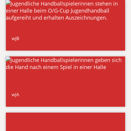
wJB
wJA